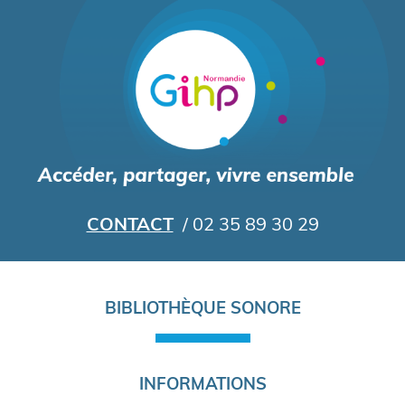
Aller
au
contenu
principal
CONTACT
/ 02 35 89 30 29
Navigation
BIBLIOTHÈQUE SONORE
principale
INFORMATIONS