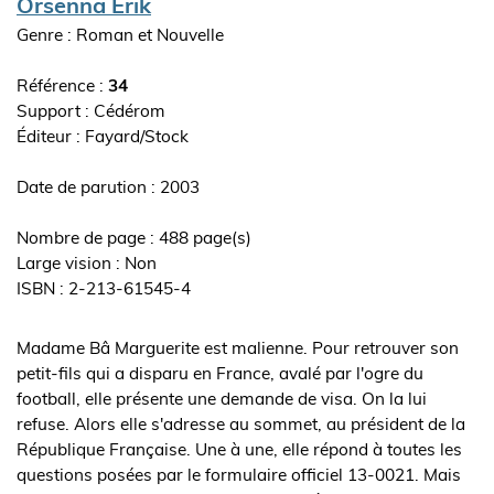
Auteur(s)
Orsenna Erik
Genre : Roman et Nouvelle
Référence :
34
Support : Cédérom
Editeur
Fayard/Stock
ouvrage
Date de parution : 2003
Nombre de page : 488 page(s)
Large vision : Non
ISBN : 2-213-61545-4
Synopsis
Madame Bâ Marguerite est malienne. Pour retrouver son
de
petit-fils qui a disparu en France, avalé par l'ogre du
l'ouvrage
football, elle présente une demande de visa. On la lui
refuse. Alors elle s'adresse au sommet, au président de la
République Française. Une à une, elle répond à toutes les
questions posées par le formulaire officiel 13-0021. Mais