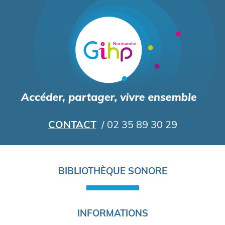
Aller
au
contenu
principal
CONTACT
/ 02 35 89 30 29
Navigation
BIBLIOTHÈQUE SONORE
principale
INFORMATIONS