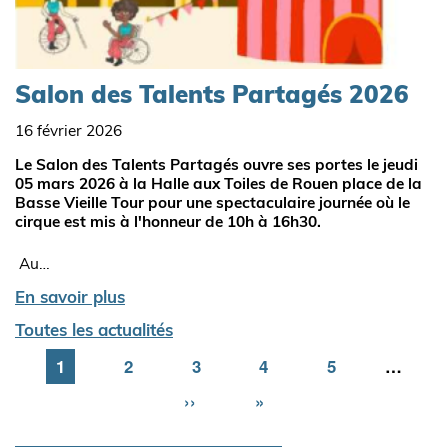
Salon des Talents Partagés 2026
16 février 2026
Le Salon des Talents Partagés ouvre ses portes le jeudi
05 mars 2026 à la Halle aux Toiles de Rouen place de la
Basse Vieille Tour pour une spectaculaire journée où le
cirque est mis à l'honneur de 10h à 16h30.
Au…
En savoir plus
Toutes les actualités
Page
1
Page
2
Page
3
Page
4
Page
5
…
Page
››
Dernière
»
suivante
page