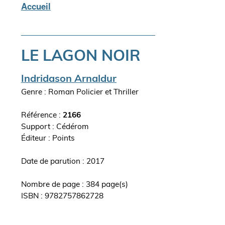
Accueil
Fil
d'Ariane
LE LAGON NOIR
Auteur(s)
Indridason Arnaldur
Genre : Roman Policier et Thriller
Référence :
2166
Support : Cédérom
Editeur
Points
ouvrage
Date de parution : 2017
Nombre de page : 384 page(s)
ISBN : 9782757862728
Synopsis