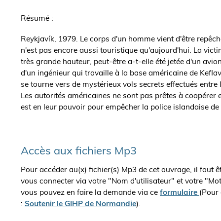
de
Résumé :
l'ouvrage
Reykjavík, 1979. Le corps d'un homme vient d'être repêché
n'est pas encore aussi touristique qu'aujourd'hui. La vict
très grande hauteur, peut-être a-t-elle été jetée d'un avion
d'un ingénieur qui travaille à la base américaine de Keflavi
se tourne vers de mystérieux vols secrets effectués entre l
Les autorités américaines ne sont pas prêtes à coopérer 
est en leur pouvoir pour empêcher la police islandaise de f
Accès aux fichiers Mp3
Pour accéder au(x) fichier(s) Mp3 de cet ouvrage, il faut 
vous connecter via votre "Nom d'utilisateur" et votre "Mo
vous pouvez en faire la demande via ce
formulaire
(Pour 
:
Soutenir le GIHP de Normandie
).