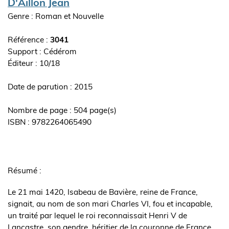
Auteur(s)
D'Aillon Jean
Genre : Roman et Nouvelle
Référence :
3041
Support : Cédérom
Editeur
10/18
ouvrage
Date de parution : 2015
Nombre de page : 504 page(s)
ISBN : 9782264065490
Synopsis
de
Résumé :
l'ouvrage
Le 21 mai 1420, Isabeau de Bavière, reine de France,
signait, au nom de son mari Charles VI, fou et incapable,
un traité par lequel le roi reconnaissait Henri V de
Lancastre, son gendre, héritier de la couronne de France.