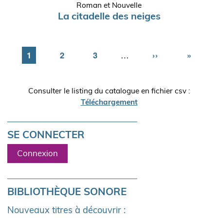
Roman et Nouvelle
La citadelle des neiges
Page
1
Page
2
Page
3
…
Page
››
Dernièr
»
suivante
page
Consulter le listing du catalogue en fichier csv :
Téléchargement
SE CONNECTER
Connexion
BIBLIOTHÈQUE SONORE
Nouveaux titres à découvrir :