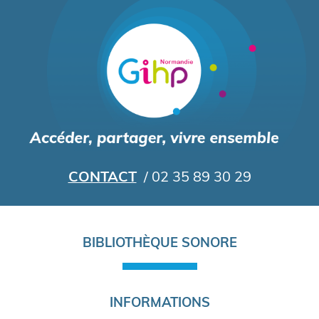
Aller
au
contenu
principal
CONTACT
/ 02 35 89 30 29
Navigation
BIBLIOTHÈQUE SONORE
principale
INFORMATIONS