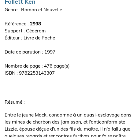
Auteur(s)
Follett Ken
Genre : Roman et Nouvelle
Référence :
2998
Support : Cédérom
Editeur
Livre de Poche
ouvrage
Date de parution : 1997
Nombre de page : 476 page(s)
ISBN : 9782253143307
Synopsis
de
Résumé :
l'ouvrage
Entre le jeune Mack, condamné à un quasi-esclavage dans
les mines de charbon des Jamisson, et l'anticonformiste
Lizzie, épouse déçue d'un des fils du maître, il n'a fallu que
quelques regards et rencontres furtives pour faire naître