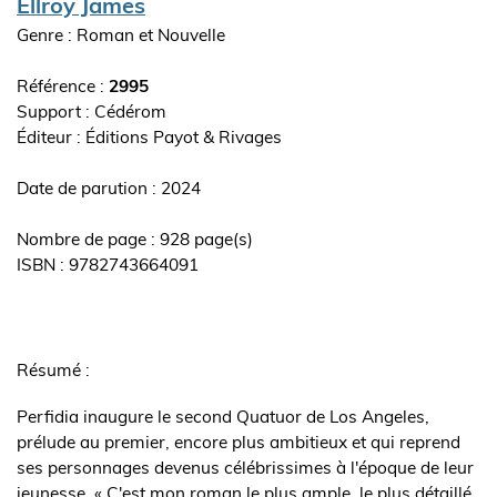
Auteur(s)
Ellroy James
Genre : Roman et Nouvelle
Référence :
2995
Support : Cédérom
Editeur
Éditions Payot & Rivages
ouvrage
Date de parution : 2024
Nombre de page : 928 page(s)
ISBN : 9782743664091
Synopsis
de
Résumé :
l'ouvrage
Perfidia inaugure le second Quatuor de Los Angeles,
prélude au premier, encore plus ambitieux et qui reprend
ses personnages devenus célébrissimes à l'époque de leur
jeunesse. « C'est mon roman le plus ample, le plus détaillé