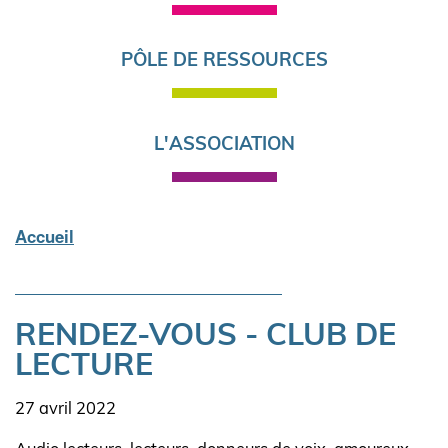
PÔLE DE RESSOURCES
L'ASSOCIATION
Accueil
Fil
d'Ariane
RENDEZ-VOUS - CLUB DE
LECTURE
Date
27 avril 2022
l'actualité