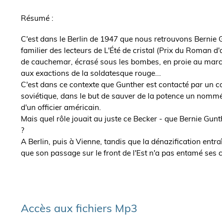
de
Résumé :
l'ouvrage
C'est dans le Berlin de 1947 que nous retrouvons Bernie G
familier des lecteurs de L'Été de cristal (Prix du Roman d
de cauchemar, écrasé sous les bombes, en proie au marché
aux exactions de la soldatesque rouge...
C'est dans ce contexte que Gunther est contacté par un 
soviétique, dans le but de sauver de la potence un nomm
d'un officier américain.
Mais quel rôle jouait au juste ce Becker - que Bernie Gun
?
A Berlin, puis à Vienne, tandis que la dénazification entraî
que son passage sur le front de l'Est n'a pas entamé ses ca
Accès aux fichiers Mp3