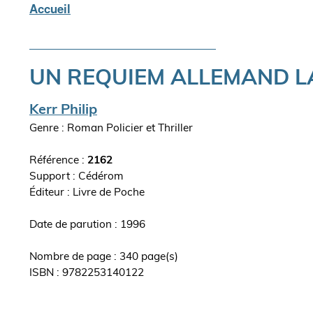
Accueil
Fil
d'Ariane
UN REQUIEM ALLEMAND LA
Auteur(s)
Kerr Philip
Genre : Roman Policier et Thriller
Référence :
2162
Support : Cédérom
Editeur
Livre de Poche
ouvrage
Date de parution : 1996
Nombre de page : 340 page(s)
ISBN : 9782253140122
Synopsis