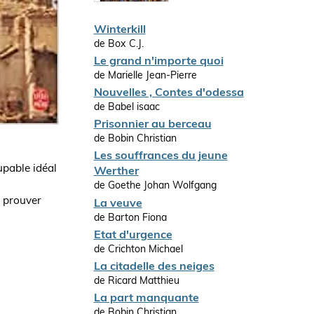
Winterkill
de Box C.J.
Le grand n'importe quoi
de Marielle Jean-Pierre
Nouvelles , Contes d'odessa
de Babel isaac
Prisonnier au berceau
de Bobin Christian
Les souffrances du jeune
upable idéal
Werther
de Goethe Johan Wolfgang
r prouver
La veuve
de Barton Fiona
Etat d'urgence
de Crichton Michael
La citadelle des neiges
de Ricard Matthieu
La part manquante
de Bobin Christian