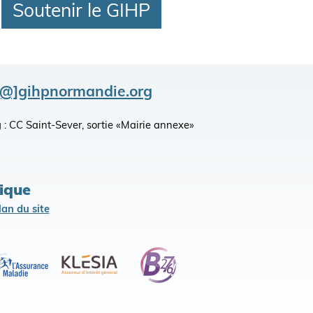
Soutenir le GIHP
[@]gihpnormandie.org
king : CC Saint-Sever, sortie «Mairie annexe»
lique
lan du site