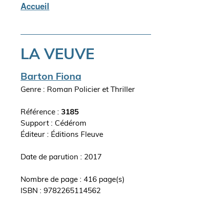
Accueil
Fil
d'Ariane
LA VEUVE
Auteur(s)
Barton Fiona
Genre : Roman Policier et Thriller
Référence :
3185
Support : Cédérom
Editeur
Éditions Fleuve
ouvrage
Date de parution : 2017
Nombre de page : 416 page(s)
ISBN : 9782265114562
Synopsis