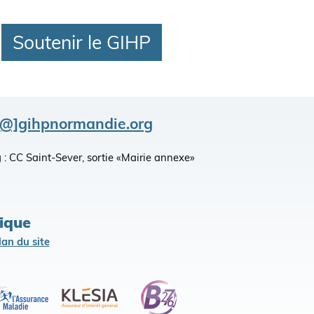
Soutenir le GIHP
[@]gihpnormandie.org
king : CC Saint-Sever, sortie «Mairie annexe»
lique
lan du site