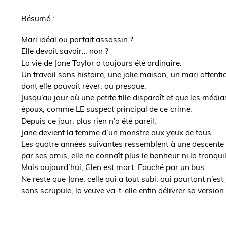
de
Résumé :
l'ouvrage
Mari idéal ou parfait assassin ?
Elle devait savoir… non ?
La vie de Jane Taylor a toujours été ordinaire.
Un travail sans histoire, une jolie maison, un mari atten
dont elle pouvait rêver, ou presque.
Jusqu’au jour où une petite fille disparaît et que les médi
époux, comme LE suspect principal de ce crime.
Depuis ce jour, plus rien n’a été pareil.
Jane devient la femme d’un monstre aux yeux de tous.
Les quatre années suivantes ressemblent à une descente a
par ses amis, elle ne connaît plus le bonheur ni la tranqu
Mais aujourd’hui, Glen est mort. Fauché par un bus.
Ne reste que Jane, celle qui a tout subi, qui pourtant n’est
sans scrupule, la veuve va-t-elle enfin délivrer sa version d