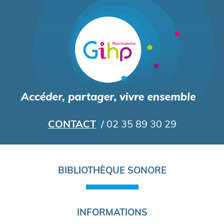
Aller
au
contenu
principal
CONTACT
/ 02 35 89 30 29
Navigation
BIBLIOTHÈQUE SONORE
principale
INFORMATIONS