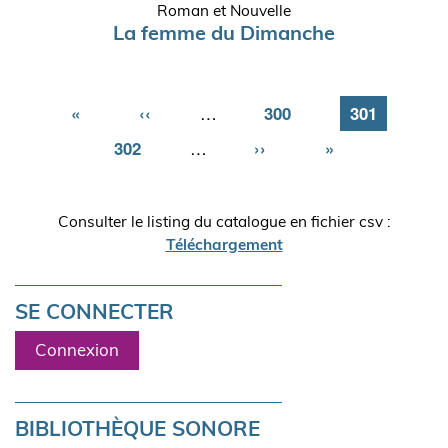
Roman et Nouvelle
La femme du Dimanche
Première
«
Page
‹‹
…
Page
300
Page
301
page
précédente
Page
302
…
Page
››
Dernière
»
suivante
page
Consulter le listing du catalogue en fichier csv :
Téléchargement
SE CONNECTER
Connexion
BIBLIOTHÈQUE SONORE