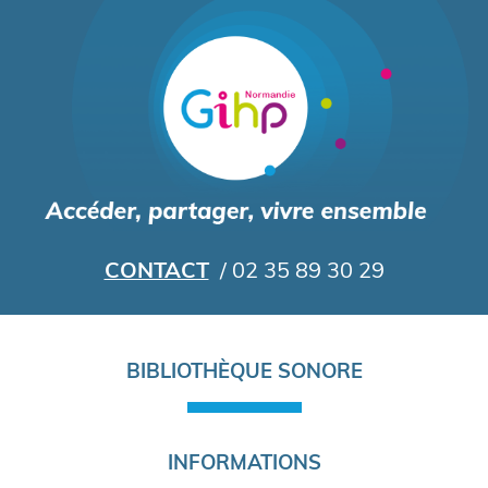
Aller
au
contenu
principal
CONTACT
/ 02 35 89 30 29
Navigation
BIBLIOTHÈQUE SONORE
principale
INFORMATIONS