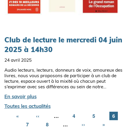
Club de lecture le mercredi 04 juin
2025 à 14h30
24 avril 2025
Audio lecteurs, lecteurs, donneurs de voix, amoureux des
livres, nous vous proposons de participer à un club de
lecture, espace ouvert à la mixité où chacun peut
s'exprimer avec ses différences au sein de notre…
En savoir plus
Toutes les actualités
Première
«
Page
‹‹
…
Page
4
Page
5
Page
6
page
précédente
Page
7
Page
8
…
Page
››
Dernière
»
suivante
page